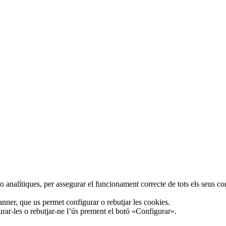
 analítiques, per assegurar el funcionament correcte de tots els seus con
anner, que us permet configurar o rebutjar les cookies.
rar-les o rebutjar-ne l’ús prement el botó «Configurar».