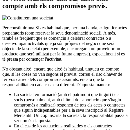
compte amb els compromisos previs.
Per constituir una SL és habitual que, per una banda, calgui fer actes
preparatoris (com reservar la seva denominació social). A més,
també és freqüent que es comencin a celebrar contractes o a
desenvolupar activitats que ja són pròpies del negoci que serà
objecte de la societat (per exemple, encarregar a un proveïdor un
producte que serà utilitzat per la futura empresa), especialment si es
té pressa per començar l'activitat.
No obstant això, encara que això és habitual, tingueu en compte
que, si les coses no van segons el previst, correu el risc d'haver de
fer-vos càrrec dels compromisos assumits, encara que la
responsabilitat en cada cas serà diferent. D'aquesta manera:
La societat en formació (amb el patrimoni que tingui) i els
socis (personalment, amb el límit de l'aportació que s'hagin
compromès a realitzar) responen de tots els actes o contractes
que siguin indispensables per a la seva inscripció al Registre
Mercantil. Un cop inscrita la societat, la responsabilitat passa a
ser només d'aquesta.
En el cas de les actuacions realitzades o els contractes